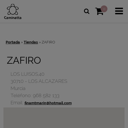
0
Portada
»
Tiendas
»
ZAFIRO
ZAFIRO
LOS LUISOS,40
30710
-
LOS ALCAZARES
Murcia
Teléfono:
968 582 133
Email:
finamtmarin@hotmail.com