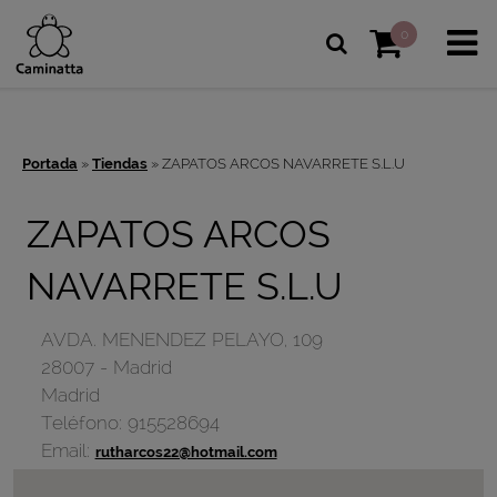
0
Portada
»
Tiendas
»
ZAPATOS ARCOS NAVARRETE S.L.U
ZAPATOS ARCOS
NAVARRETE S.L.U
AVDA. MENENDEZ PELAYO, 109
28007
-
Madrid
Madrid
Teléfono:
915528694
Email:
rutharcos22@hotmail.com